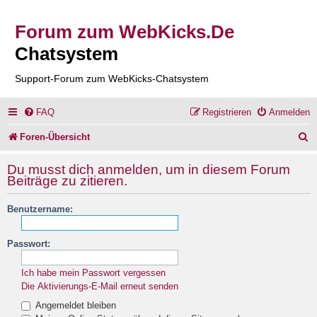
Forum zum WebKicks.De
Chatsystem
Support-Forum zum WebKicks-Chatsystem
FAQ
Registrieren
Anmelden
S
Foren-Übersicht
u
Du musst dich anmelden, um in diesem Forum
c
Beiträge zu zitieren.
h
Benutzername:
e
Passwort:
Ich habe mein Passwort vergessen
Die Aktivierungs-E-Mail erneut senden
Angemeldet bleiben