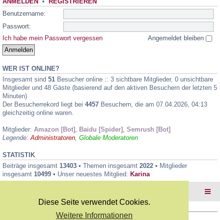
ANMELDEN
•
REGISTRIEREN
Benutzername:
Passwort:
Ich habe mein Passwort vergessen
Angemeldet bleiben
WER IST ONLINE?
Insgesamt sind
51
Besucher online :: 3 sichtbare Mitglieder, 0 unsichtbare
Mitglieder und 48 Gäste (basierend auf den aktiven Besuchern der letzten 5
Minuten)
Der Besucherrekord liegt bei
4457
Besuchern, die am 07.04.2026, 04:13
gleichzeitig online waren.
Mitglieder:
Amazon [Bot]
,
Baidu [Spider]
,
Semrush [Bot]
Legende:
Administratoren
,
Globale Moderatoren
STATISTIK
Beiträge insgesamt
13403
• Themen insgesamt
2022
• Mitglieder
insgesamt
10499
• Unser neuestes Mitglied:
Karina
Foren-Übersicht
Diese Seite verwendet Cookies.
Weitere Informationen