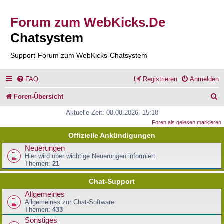
Forum zum WebKicks.De
Chatsystem
Support-Forum zum WebKicks-Chatsystem
FAQ
Registrieren
Anmelden
S
Foren-Übersicht
u
Aktuelle Zeit: 08.08.2026, 15:18
Foren als gelesen markieren
c
Offizielle Ankündigungen
h
Neuerungen
e
Hier wird über wichtige Neuerungen informiert.
Themen:
21
Chat-Support
Allgemeines
Allgemeines zur Chat-Software.
Themen:
433
Sonstiges