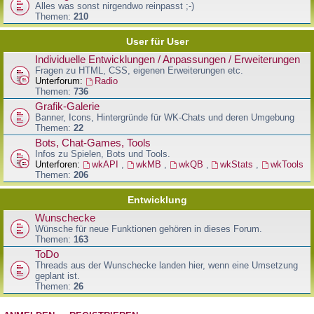
Alles was sonst nirgendwo reinpasst ;-)
Themen:
210
User für User
Individuelle Entwicklungen / Anpassungen / Erweiterungen
Fragen zu HTML, CSS, eigenen Erweiterungen etc.
Unterforum:
Radio
Themen:
736
Grafik-Galerie
Banner, Icons, Hintergründe für WK-Chats und deren Umgebung
Themen:
22
Bots, Chat-Games, Tools
Infos zu Spielen, Bots und Tools.
Unterforen:
wkAPI
,
wkMB
,
wkQB
,
wkStats
,
wkTools
Themen:
206
Entwicklung
Wunschecke
Wünsche für neue Funktionen gehören in dieses Forum.
Themen:
163
ToDo
Threads aus der Wunschecke landen hier, wenn eine Umsetzung
geplant ist.
Themen:
26