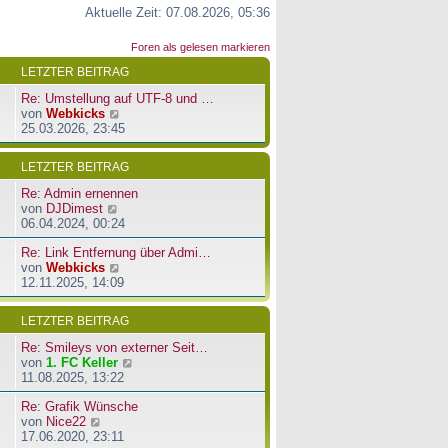
Aktuelle Zeit: 07.08.2026, 05:36
Foren als gelesen markieren
LETZTER BEITRAG
Re: Umstellung auf UTF-8 und …
N
von
Webkicks
e
25.03.2026, 23:45
u
e
LETZTER BEITRAG
s
t
Re: Admin ernennen
e
N
von
DJDimest
r
e
06.04.2024, 00:24
B
u
e
Re: Link Entfernung über Admi…
e
i
N
von
Webkicks
s
t
e
12.11.2025, 14:09
t
r
u
e
a
e
r
LETZTER BEITRAG
g
s
B
t
e
Re: Smileys von externer Seit…
e
i
N
von
1. FC Keller
r
t
e
11.08.2025, 13:22
B
r
u
e
a
Re: Grafik Wünsche
e
i
g
N
von
Nice22
s
t
e
17.06.2020, 23:11
t
r