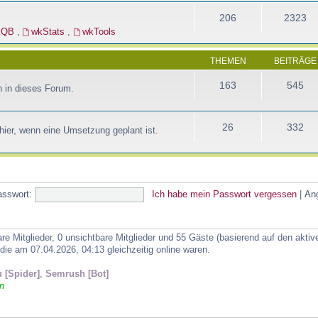
206
2323
kQB
,
wkStats
,
wkTools
THEMEN
BEITRÄGE
163
545
 in dieses Forum.
26
332
ier, wenn eine Umsetzung geplant ist.
asswort:
Ich habe mein Passwort vergessen
|
An
are Mitglieder, 0 unsichtbare Mitglieder und 55 Gäste (basierend auf den akti
ie am 07.04.2026, 04:13 gleichzeitig online waren.
 [Spider]
,
Semrush [Bot]
n