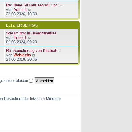
u
e
a
Re: Neue SID auf server1 und …
e
r
g
N
von
Admiral
s
B
e
28.03.2026, 10:59
t
e
u
e
i
e
r
t
LETZTER BEITRAG
s
B
r
t
e
a
Stream box in Useronlineliste
e
i
g
N
von
Enrico1
r
t
e
02.06.2024, 09:29
B
r
u
e
a
Re: Speicherung von Klartext-…
e
i
g
N
von
Webkicks
s
t
e
24.05.2018, 20:35
t
r
u
e
a
e
r
g
s
B
t
e
gemeldet bleiben
e
i
r
t
B
r
e
a
ven Besuchern der letzten 5 Minuten)
i
g
t
r
a
g