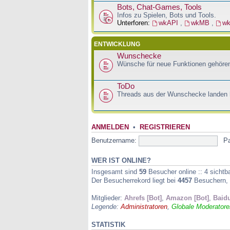
Bots, Chat-Games, Tools
Infos zu Spielen, Bots und Tools.
Unterforen:
wkAPI
,
wkMB
,
w
ENTWICKLUNG
Wunschecke
Wünsche für neue Funktionen gehören
ToDo
Threads aus der Wunschecke landen h
ANMELDEN
•
REGISTRIEREN
Benutzername:
P
WER IST ONLINE?
Insgesamt sind
59
Besucher online :: 4 sichtb
Der Besucherrekord liegt bei
4457
Besuchern, d
Mitglieder:
Ahrefs [Bot]
,
Amazon [Bot]
,
Baidu
Legende:
Administratoren
,
Globale Moderatore
STATISTIK