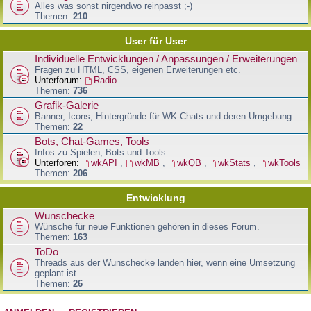
Alles was sonst nirgendwo reinpasst ;-)
Themen:
210
User für User
Individuelle Entwicklungen / Anpassungen / Erweiterungen
Fragen zu HTML, CSS, eigenen Erweiterungen etc.
Unterforum:
Radio
Themen:
736
Grafik-Galerie
Banner, Icons, Hintergründe für WK-Chats und deren Umgebung
Themen:
22
Bots, Chat-Games, Tools
Infos zu Spielen, Bots und Tools.
Unterforen:
wkAPI
,
wkMB
,
wkQB
,
wkStats
,
wkTools
Themen:
206
Entwicklung
Wunschecke
Wünsche für neue Funktionen gehören in dieses Forum.
Themen:
163
ToDo
Threads aus der Wunschecke landen hier, wenn eine Umsetzung
geplant ist.
Themen:
26