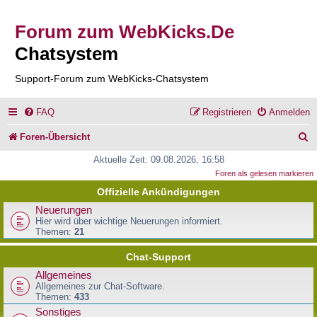
Forum zum WebKicks.De
Chatsystem
Support-Forum zum WebKicks-Chatsystem
FAQ
Registrieren
Anmelden
S
Foren-Übersicht
u
Aktuelle Zeit: 09.08.2026, 16:58
Foren als gelesen markieren
c
Offizielle Ankündigungen
h
Neuerungen
e
Hier wird über wichtige Neuerungen informiert.
Themen:
21
Chat-Support
Allgemeines
Allgemeines zur Chat-Software.
Themen:
433
Sonstiges