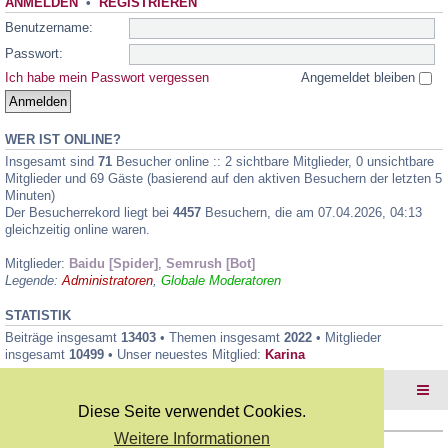
ANMELDEN
•
REGISTRIEREN
Benutzername:
Passwort:
Ich habe mein Passwort vergessen
Angemeldet bleiben
WER IST ONLINE?
Insgesamt sind
71
Besucher online :: 2 sichtbare Mitglieder, 0 unsichtbare
Mitglieder und 69 Gäste (basierend auf den aktiven Besuchern der letzten 5
Minuten)
Der Besucherrekord liegt bei
4457
Besuchern, die am 07.04.2026, 04:13
gleichzeitig online waren.
Mitglieder:
Baidu [Spider]
,
Semrush [Bot]
Legende:
Administratoren
,
Globale Moderatoren
STATISTIK
Beiträge insgesamt
13403
• Themen insgesamt
2022
• Mitglieder
insgesamt
10499
• Unser neuestes Mitglied:
Karina
Foren-Übersicht
Diese Seite verwendet Cookies.
Weitere Informationen