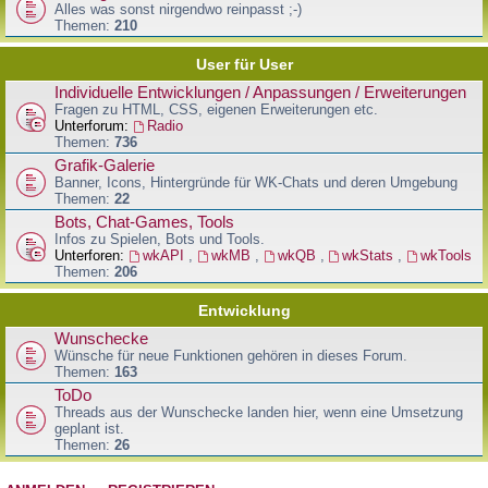
Alles was sonst nirgendwo reinpasst ;-)
Themen:
210
User für User
Individuelle Entwicklungen / Anpassungen / Erweiterungen
Fragen zu HTML, CSS, eigenen Erweiterungen etc.
Unterforum:
Radio
Themen:
736
Grafik-Galerie
Banner, Icons, Hintergründe für WK-Chats und deren Umgebung
Themen:
22
Bots, Chat-Games, Tools
Infos zu Spielen, Bots und Tools.
Unterforen:
wkAPI
,
wkMB
,
wkQB
,
wkStats
,
wkTools
Themen:
206
Entwicklung
Wunschecke
Wünsche für neue Funktionen gehören in dieses Forum.
Themen:
163
ToDo
Threads aus der Wunschecke landen hier, wenn eine Umsetzung
geplant ist.
Themen:
26