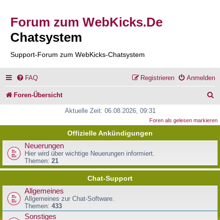
Forum zum WebKicks.De
Chatsystem
Support-Forum zum WebKicks-Chatsystem
FAQ
Registrieren
Anmelden
S
Foren-Übersicht
u
Aktuelle Zeit: 06.08.2026, 09:31
Foren als gelesen markieren
c
Offizielle Ankündigungen
h
Neuerungen
e
Hier wird über wichtige Neuerungen informiert.
Themen:
21
Chat-Support
Allgemeines
Allgemeines zur Chat-Software.
Themen:
433
Sonstiges