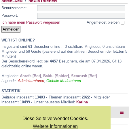
ANMELDEN
•
REGISTRIEREN
Benutzername:
Passwort:
Ich habe mein Passwort vergessen
Angemeldet bleiben
WER IST ONLINE?
Insgesamt sind
61
Besucher online :: 3 sichtbare Mitglieder, 0 unsichtbare
Mitglieder und 58 Gäste (basierend auf den aktiven Besuchern der letzten 5
Minuten)
Der Besucherrekord liegt bei
4457
Besuchern, die am 07.04.2026, 04:13
gleichzeitig online waren.
Mitglieder:
Ahrefs [Bot]
,
Baidu [Spider]
,
Semrush [Bot]
Legende:
Administratoren
,
Globale Moderatoren
STATISTIK
Beiträge insgesamt
13403
• Themen insgesamt
2022
• Mitglieder
insgesamt
10499
• Unser neuestes Mitglied:
Karina
Foren-Übersicht
Diese Seite verwendet Cookies.
Weitere Informationen