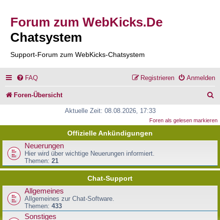
Forum zum WebKicks.De
Chatsystem
Support-Forum zum WebKicks-Chatsystem
FAQ
Registrieren
Anmelden
S
Foren-Übersicht
u
Aktuelle Zeit: 08.08.2026, 17:33
Foren als gelesen markieren
c
Offizielle Ankündigungen
h
Neuerungen
e
Hier wird über wichtige Neuerungen informiert.
Themen:
21
Chat-Support
Allgemeines
Allgemeines zur Chat-Software.
Themen:
433
Sonstiges