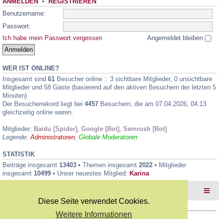
ANMELDEN
•
REGISTRIEREN
Benutzername:
Passwort:
Ich habe mein Passwort vergessen
Angemeldet bleiben
WER IST ONLINE?
Insgesamt sind
61
Besucher online :: 3 sichtbare Mitglieder, 0 unsichtbare
Mitglieder und 58 Gäste (basierend auf den aktiven Besuchern der letzten 5
Minuten)
Der Besucherrekord liegt bei
4457
Besuchern, die am 07.04.2026, 04:13
gleichzeitig online waren.
Mitglieder:
Baidu [Spider]
,
Google [Bot]
,
Semrush [Bot]
Legende:
Administratoren
,
Globale Moderatoren
STATISTIK
Beiträge insgesamt
13403
• Themen insgesamt
2022
• Mitglieder
insgesamt
10499
• Unser neuestes Mitglied:
Karina
Foren-Übersicht
Diese Seite verwendet Cookies.
Weitere Informationen