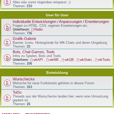
Alles was sonst nirgendwo reinpasst ;-)
Themen:
210
User für User
Individuelle Entwicklungen / Anpassungen / Erweiterungen
Fragen zu HTML, CSS, eigenen Erweiterungen etc.
Unterforum:
Radio
Themen:
736
Grafik-Galerie
Banner, Icons, Hintergründe für WK-Chats und deren Umgebung
Themen:
22
Bots, Chat-Games, Tools
Infos zu Spielen, Bots und Tools.
Unterforen:
wkAPI
,
wkMB
,
wkQB
,
wkStats
,
wkTools
Themen:
206
Entwicklung
Wunschecke
Wünsche für neue Funktionen gehören in dieses Forum.
Themen:
163
ToDo
Threads aus der Wunschecke landen hier, wenn eine Umsetzung
geplant ist.
Themen:
26