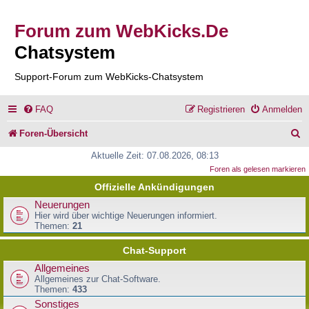
Forum zum WebKicks.De
Chatsystem
Support-Forum zum WebKicks-Chatsystem
FAQ
Registrieren
Anmelden
S
Foren-Übersicht
u
Aktuelle Zeit: 07.08.2026, 08:13
Foren als gelesen markieren
c
Offizielle Ankündigungen
h
Neuerungen
e
Hier wird über wichtige Neuerungen informiert.
Themen:
21
Chat-Support
Allgemeines
Allgemeines zur Chat-Software.
Themen:
433
Sonstiges