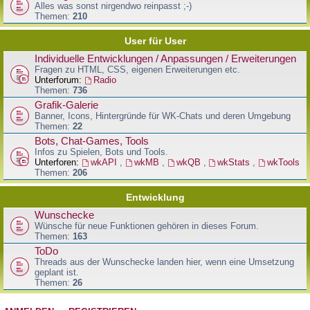
Alles was sonst nirgendwo reinpasst ;-)
Themen:
210
User für User
Individuelle Entwicklungen / Anpassungen / Erweiterungen
Fragen zu HTML, CSS, eigenen Erweiterungen etc.
Unterforum:
Radio
Themen:
736
Grafik-Galerie
Banner, Icons, Hintergründe für WK-Chats und deren Umgebung
Themen:
22
Bots, Chat-Games, Tools
Infos zu Spielen, Bots und Tools.
Unterforen:
wkAPI
,
wkMB
,
wkQB
,
wkStats
,
wkTools
Themen:
206
Entwicklung
Wunschecke
Wünsche für neue Funktionen gehören in dieses Forum.
Themen:
163
ToDo
Threads aus der Wunschecke landen hier, wenn eine Umsetzung
geplant ist.
Themen:
26