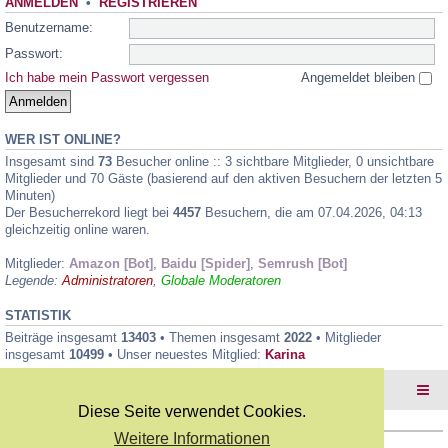
ANMELDEN
•
REGISTRIEREN
Benutzername:
Passwort:
Ich habe mein Passwort vergessen
Angemeldet bleiben
WER IST ONLINE?
Insgesamt sind
73
Besucher online :: 3 sichtbare Mitglieder, 0 unsichtbare
Mitglieder und 70 Gäste (basierend auf den aktiven Besuchern der letzten 5
Minuten)
Der Besucherrekord liegt bei
4457
Besuchern, die am 07.04.2026, 04:13
gleichzeitig online waren.
Mitglieder:
Amazon [Bot]
,
Baidu [Spider]
,
Semrush [Bot]
Legende:
Administratoren
,
Globale Moderatoren
STATISTIK
Beiträge insgesamt
13403
• Themen insgesamt
2022
• Mitglieder
insgesamt
10499
• Unser neuestes Mitglied:
Karina
Foren-Übersicht
Diese Seite verwendet Cookies.
Weitere Informationen