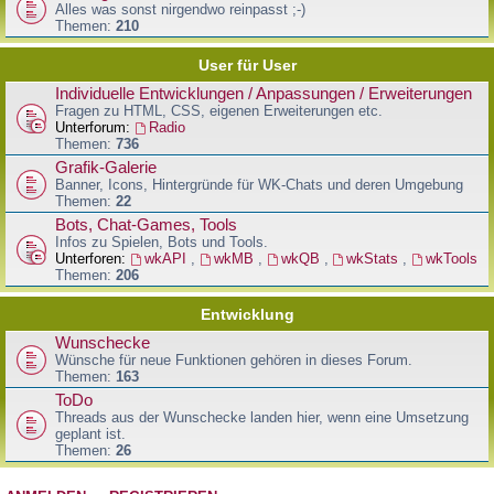
Alles was sonst nirgendwo reinpasst ;-)
Themen:
210
User für User
Individuelle Entwicklungen / Anpassungen / Erweiterungen
Fragen zu HTML, CSS, eigenen Erweiterungen etc.
Unterforum:
Radio
Themen:
736
Grafik-Galerie
Banner, Icons, Hintergründe für WK-Chats und deren Umgebung
Themen:
22
Bots, Chat-Games, Tools
Infos zu Spielen, Bots und Tools.
Unterforen:
wkAPI
,
wkMB
,
wkQB
,
wkStats
,
wkTools
Themen:
206
Entwicklung
Wunschecke
Wünsche für neue Funktionen gehören in dieses Forum.
Themen:
163
ToDo
Threads aus der Wunschecke landen hier, wenn eine Umsetzung
geplant ist.
Themen:
26