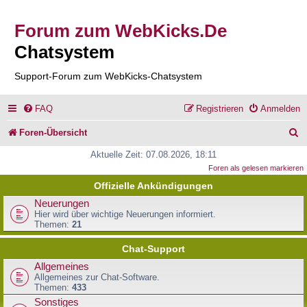
Forum zum WebKicks.De
Chatsystem
Support-Forum zum WebKicks-Chatsystem
FAQ
Registrieren
Anmelden
S
Foren-Übersicht
u
Aktuelle Zeit: 07.08.2026, 18:11
Foren als gelesen markieren
c
Offizielle Ankündigungen
h
Neuerungen
e
Hier wird über wichtige Neuerungen informiert.
Themen:
21
Chat-Support
Allgemeines
Allgemeines zur Chat-Software.
Themen:
433
Sonstiges