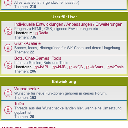
Alles was sonst nirgendwo reinpasst ;-)
Themen:
210
User für User
Individuelle Entwicklungen / Anpassungen / Erweiterungen
Fragen zu HTML, CSS, eigenen Erweiterungen etc.
Unterforum:
Radio
Themen:
736
Grafik-Galerie
Banner, Icons, Hintergründe für WK-Chats und deren Umgebung
Themen:
22
Bots, Chat-Games, Tools
Infos zu Spielen, Bots und Tools.
Unterforen:
wkAPI
,
wkMB
,
wkQB
,
wkStats
,
wkTools
Themen:
206
Entwicklung
Wunschecke
Wünsche für neue Funktionen gehören in dieses Forum.
Themen:
163
ToDo
Threads aus der Wunschecke landen hier, wenn eine Umsetzung
geplant ist.
Themen:
26