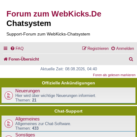
Forum zum WebKicks.De
Chatsystem
Support-Forum zum WebKicks-Chatsystem
FAQ
Registrieren
Anmelden
S
Foren-Übersicht
u
Aktuelle Zeit: 08.08.2026, 04:40
Foren als gelesen markieren
c
Offizielle Ankündigungen
h
Neuerungen
e
Hier wird über wichtige Neuerungen informiert.
Themen:
21
Chat-Support
Allgemeines
Allgemeines zur Chat-Software.
Themen:
433
Sonstiges