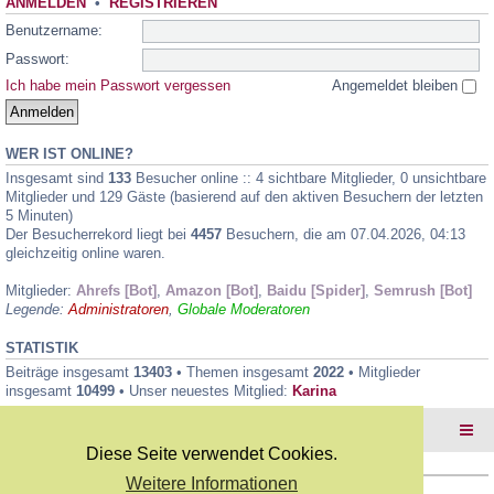
ANMELDEN
•
REGISTRIEREN
Benutzername:
Passwort:
Ich habe mein Passwort vergessen
Angemeldet bleiben
WER IST ONLINE?
Insgesamt sind
133
Besucher online :: 4 sichtbare Mitglieder, 0 unsichtbare
Mitglieder und 129 Gäste (basierend auf den aktiven Besuchern der letzten
5 Minuten)
Der Besucherrekord liegt bei
4457
Besuchern, die am 07.04.2026, 04:13
gleichzeitig online waren.
Mitglieder:
Ahrefs [Bot]
,
Amazon [Bot]
,
Baidu [Spider]
,
Semrush [Bot]
Legende:
Administratoren
,
Globale Moderatoren
STATISTIK
Beiträge insgesamt
13403
• Themen insgesamt
2022
• Mitglieder
insgesamt
10499
• Unser neuestes Mitglied:
Karina
Foren-Übersicht
Diese Seite verwendet Cookies.
Weitere Informationen