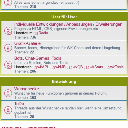
Alles was sonst nirgendwo reinpasst ;-)
Themen:
210
User für User
Individuelle Entwicklungen / Anpassungen / Erweiterungen
Fragen zu HTML, CSS, eigenen Erweiterungen etc.
Unterforum:
Radio
Themen:
736
Grafik-Galerie
Banner, Icons, Hintergründe für WK-Chats und deren Umgebung
Themen:
22
Bots, Chat-Games, Tools
Infos zu Spielen, Bots und Tools.
Unterforen:
wkAPI
,
wkMB
,
wkQB
,
wkStats
,
wkTools
Themen:
206
Entwicklung
Wunschecke
Wünsche für neue Funktionen gehören in dieses Forum.
Themen:
163
ToDo
Threads aus der Wunschecke landen hier, wenn eine Umsetzung
geplant ist.
Themen:
26