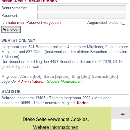
ANMELDEN
•
REGISTRIEREN
Benutzername:
Passwort:
Ich habe mein Passwort vergessen
Angemeldet bleiben
WER IST ONLINE?
Insgesamt sind
641
Besucher online :: 4 sichtbare Mitglieder, 0 unsichtbare
Mitglieder und 637 Gäste (basierend auf den aktiven Besuchern der letzten
5 Minuten)
Der Besucherrekord liegt bei
4457
Besuchern, die am 07.04.2026, 04:13
gleichzeitig online waren.
Mitglieder:
Ahrefs [Bot]
,
Baidu [Spider]
,
Bing [Bot]
,
Semrush [Bot]
Legende:
Administratoren
,
Globale Moderatoren
STATISTIK
Beiträge insgesamt
13403
• Themen insgesamt
2022
• Mitglieder
insgesamt
10499
• Unser neuestes Mitglied:
Karina
Foren-Übersicht
Diese Seite verwendet Cookies.
Weitere Informationen