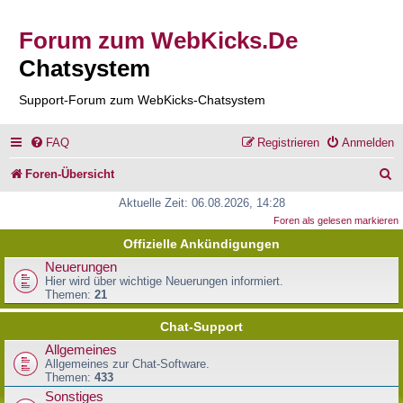
Forum zum WebKicks.De
Chatsystem
Support-Forum zum WebKicks-Chatsystem
FAQ
Registrieren
Anmelden
S
Foren-Übersicht
u
Aktuelle Zeit: 06.08.2026, 14:28
Foren als gelesen markieren
c
Offizielle Ankündigungen
h
Neuerungen
e
Hier wird über wichtige Neuerungen informiert.
Themen:
21
Chat-Support
Allgemeines
Allgemeines zur Chat-Software.
Themen:
433
Sonstiges