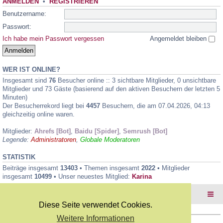
ANMELDEN
•
REGISTRIEREN
Benutzername:
Passwort:
Ich habe mein Passwort vergessen
Angemeldet bleiben
WER IST ONLINE?
Insgesamt sind
76
Besucher online :: 3 sichtbare Mitglieder, 0 unsichtbare
Mitglieder und 73 Gäste (basierend auf den aktiven Besuchern der letzten 5
Minuten)
Der Besucherrekord liegt bei
4457
Besuchern, die am 07.04.2026, 04:13
gleichzeitig online waren.
Mitglieder:
Ahrefs [Bot]
,
Baidu [Spider]
,
Semrush [Bot]
Legende:
Administratoren
,
Globale Moderatoren
STATISTIK
Beiträge insgesamt
13403
• Themen insgesamt
2022
• Mitglieder
insgesamt
10499
• Unser neuestes Mitglied:
Karina
Foren-Übersicht
Diese Seite verwendet Cookies.
Weitere Informationen