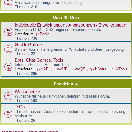
Alles was sonst nirgendwo reinpasst ;-)
Themen:
210
User für User
Individuelle Entwicklungen / Anpassungen / Erweiterungen
Fragen zu HTML, CSS, eigenen Erweiterungen etc.
Unterforum:
Radio
Themen:
736
Grafik-Galerie
Banner, Icons, Hintergründe für WK-Chats und deren Umgebung
Themen:
22
Bots, Chat-Games, Tools
Infos zu Spielen, Bots und Tools.
Unterforen:
wkAPI
,
wkMB
,
wkQB
,
wkStats
,
wkTools
Themen:
206
Entwicklung
Wunschecke
Wünsche für neue Funktionen gehören in dieses Forum.
Themen:
163
ToDo
Threads aus der Wunschecke landen hier, wenn eine Umsetzung
geplant ist.
Themen:
26