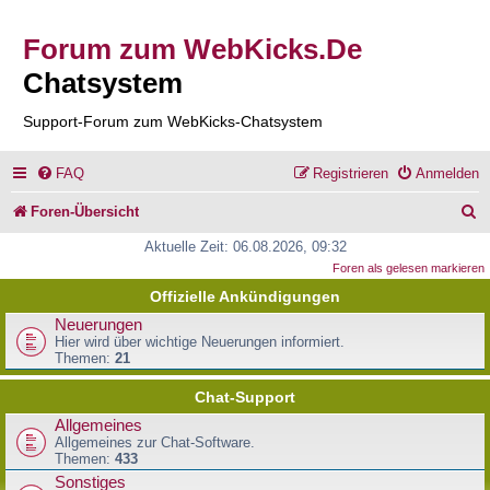
Forum zum WebKicks.De
Chatsystem
Support-Forum zum WebKicks-Chatsystem
FAQ
Registrieren
Anmelden
S
Foren-Übersicht
u
Aktuelle Zeit: 06.08.2026, 09:32
Foren als gelesen markieren
c
Offizielle Ankündigungen
h
Neuerungen
e
Hier wird über wichtige Neuerungen informiert.
Themen:
21
Chat-Support
Allgemeines
Allgemeines zur Chat-Software.
Themen:
433
Sonstiges