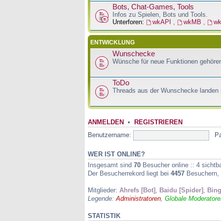
Bots, Chat-Games, Tools
Infos zu Spielen, Bots und Tools.
Unterforen:
wkAPI
,
wkMB
,
w
ENTWICKLUNG
Wunschecke
Wünsche für neue Funktionen gehören
ToDo
Threads aus der Wunschecke landen h
ANMELDEN
•
REGISTRIEREN
Benutzername:
P
WER IST ONLINE?
Insgesamt sind
70
Besucher online :: 4 sichtb
Der Besucherrekord liegt bei
4457
Besuchern, d
Mitglieder:
Ahrefs [Bot]
,
Baidu [Spider]
,
Bing
Legende:
Administratoren
,
Globale Moderatore
STATISTIK