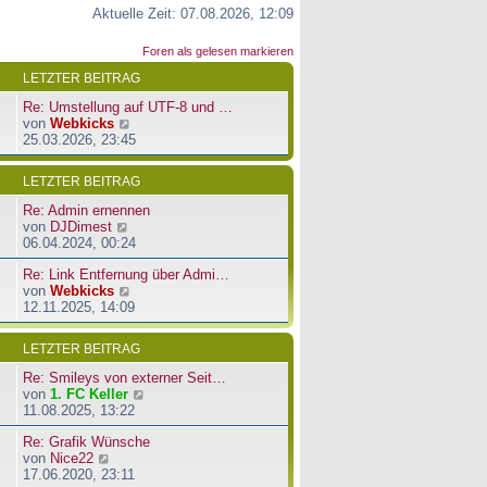
Aktuelle Zeit: 07.08.2026, 12:09
Foren als gelesen markieren
LETZTER BEITRAG
Re: Umstellung auf UTF-8 und …
N
von
Webkicks
e
25.03.2026, 23:45
u
e
LETZTER BEITRAG
s
t
Re: Admin ernennen
e
N
von
DJDimest
r
e
06.04.2024, 00:24
B
u
e
Re: Link Entfernung über Admi…
e
i
N
von
Webkicks
s
t
e
12.11.2025, 14:09
t
r
u
e
a
e
r
LETZTER BEITRAG
g
s
B
t
e
Re: Smileys von externer Seit…
e
i
N
von
1. FC Keller
r
t
e
11.08.2025, 13:22
B
r
u
e
a
Re: Grafik Wünsche
e
i
g
N
von
Nice22
s
t
e
17.06.2020, 23:11
t
r