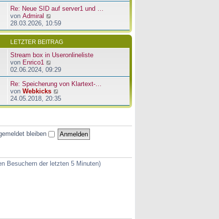
u
e
a
Re: Neue SID auf server1 und …
e
r
g
N
von
Admiral
s
B
e
28.03.2026, 10:59
t
e
u
e
i
e
r
t
LETZTER BEITRAG
s
B
r
t
e
a
Stream box in Useronlineliste
e
i
g
N
von
Enrico1
r
t
e
02.06.2024, 09:29
B
r
u
e
a
Re: Speicherung von Klartext-…
e
i
g
N
von
Webkicks
s
t
e
24.05.2018, 20:35
t
r
u
e
a
e
r
g
s
B
t
e
gemeldet bleiben
e
i
r
t
B
r
e
a
ven Besuchern der letzten 5 Minuten)
i
g
t
r
a
g