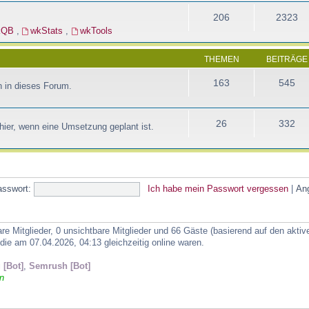
206
2323
kQB
,
wkStats
,
wkTools
THEMEN
BEITRÄGE
163
545
 in dieses Forum.
26
332
ier, wenn eine Umsetzung geplant ist.
asswort:
Ich habe mein Passwort vergessen
|
An
are Mitglieder, 0 unsichtbare Mitglieder und 66 Gäste (basierend auf den akti
ie am 07.04.2026, 04:13 gleichzeitig online waren.
 [Bot]
,
Semrush [Bot]
n