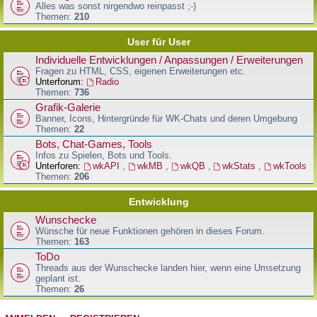
Alles was sonst nirgendwo reinpasst ;-)
Themen:
210
User für User
Individuelle Entwicklungen / Anpassungen / Erweiterungen
Fragen zu HTML, CSS, eigenen Erweiterungen etc.
Unterforum:
Radio
Themen:
736
Grafik-Galerie
Banner, Icons, Hintergründe für WK-Chats und deren Umgebung
Themen:
22
Bots, Chat-Games, Tools
Infos zu Spielen, Bots und Tools.
Unterforen:
wkAPI
,
wkMB
,
wkQB
,
wkStats
,
wkTools
Themen:
206
Entwicklung
Wunschecke
Wünsche für neue Funktionen gehören in dieses Forum.
Themen:
163
ToDo
Threads aus der Wunschecke landen hier, wenn eine Umsetzung
geplant ist.
Themen:
26