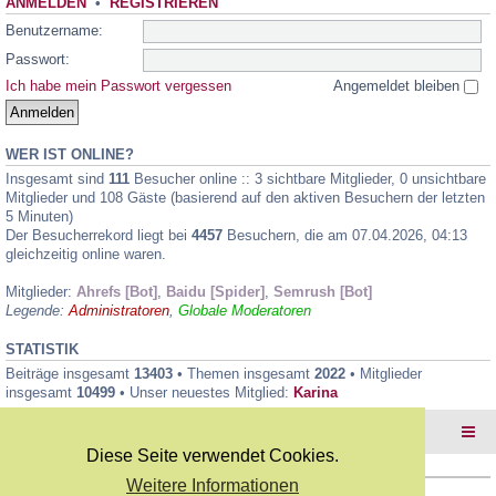
ANMELDEN
•
REGISTRIEREN
Benutzername:
Passwort:
Ich habe mein Passwort vergessen
Angemeldet bleiben
WER IST ONLINE?
Insgesamt sind
111
Besucher online :: 3 sichtbare Mitglieder, 0 unsichtbare
Mitglieder und 108 Gäste (basierend auf den aktiven Besuchern der letzten
5 Minuten)
Der Besucherrekord liegt bei
4457
Besuchern, die am 07.04.2026, 04:13
gleichzeitig online waren.
Mitglieder:
Ahrefs [Bot]
,
Baidu [Spider]
,
Semrush [Bot]
Legende:
Administratoren
,
Globale Moderatoren
STATISTIK
Beiträge insgesamt
13403
• Themen insgesamt
2022
• Mitglieder
insgesamt
10499
• Unser neuestes Mitglied:
Karina
Foren-Übersicht
Diese Seite verwendet Cookies.
Weitere Informationen