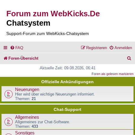
Forum zum WebKicks.De
Chatsystem
Support-Forum zum WebKicks-Chatsystem
FAQ
Registrieren
Anmelden
S
Foren-Übersicht
u
Aktuelle Zeit: 09.08.2026, 06:41
Foren als gelesen markieren
c
Offizielle Ankündigungen
h
Neuerungen
e
Hier wird über wichtige Neuerungen informiert.
Themen:
21
Chat-Support
Allgemeines
Allgemeines zur Chat-Software.
Themen:
433
Sonstiges