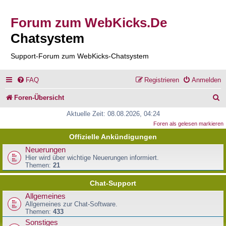
Forum zum WebKicks.De
Chatsystem
Support-Forum zum WebKicks-Chatsystem
FAQ
Registrieren
Anmelden
S
Foren-Übersicht
u
Aktuelle Zeit: 08.08.2026, 04:24
Foren als gelesen markieren
c
Offizielle Ankündigungen
h
Neuerungen
e
Hier wird über wichtige Neuerungen informiert.
Themen:
21
Chat-Support
Allgemeines
Allgemeines zur Chat-Software.
Themen:
433
Sonstiges