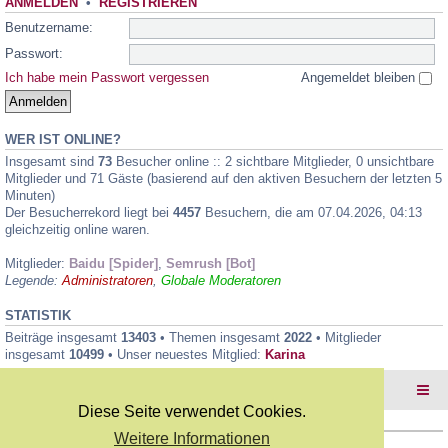
ANMELDEN
•
REGISTRIEREN
Benutzername:
Passwort:
Ich habe mein Passwort vergessen
Angemeldet bleiben
WER IST ONLINE?
Insgesamt sind
73
Besucher online :: 2 sichtbare Mitglieder, 0 unsichtbare
Mitglieder und 71 Gäste (basierend auf den aktiven Besuchern der letzten 5
Minuten)
Der Besucherrekord liegt bei
4457
Besuchern, die am 07.04.2026, 04:13
gleichzeitig online waren.
Mitglieder:
Baidu [Spider]
,
Semrush [Bot]
Legende:
Administratoren
,
Globale Moderatoren
STATISTIK
Beiträge insgesamt
13403
• Themen insgesamt
2022
• Mitglieder
insgesamt
10499
• Unser neuestes Mitglied:
Karina
Foren-Übersicht
Diese Seite verwendet Cookies.
Weitere Informationen