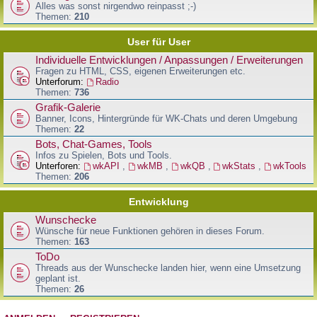
Alles was sonst nirgendwo reinpasst ;-)
Themen:
210
User für User
Individuelle Entwicklungen / Anpassungen / Erweiterungen
Fragen zu HTML, CSS, eigenen Erweiterungen etc.
Unterforum:
Radio
Themen:
736
Grafik-Galerie
Banner, Icons, Hintergründe für WK-Chats und deren Umgebung
Themen:
22
Bots, Chat-Games, Tools
Infos zu Spielen, Bots und Tools.
Unterforen:
wkAPI
,
wkMB
,
wkQB
,
wkStats
,
wkTools
Themen:
206
Entwicklung
Wunschecke
Wünsche für neue Funktionen gehören in dieses Forum.
Themen:
163
ToDo
Threads aus der Wunschecke landen hier, wenn eine Umsetzung
geplant ist.
Themen:
26