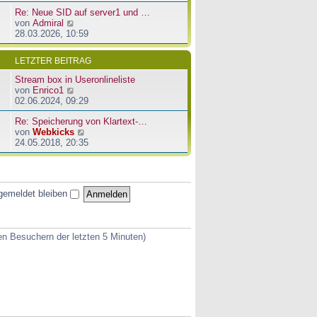
u
e
a
Re: Neue SID auf server1 und …
e
r
g
N
von
Admiral
s
B
e
28.03.2026, 10:59
t
e
u
e
i
e
r
t
LETZTER BEITRAG
s
B
r
t
e
a
Stream box in Useronlineliste
e
i
g
N
von
Enrico1
r
t
e
02.06.2024, 09:29
B
r
u
e
a
Re: Speicherung von Klartext-…
e
i
g
N
von
Webkicks
s
t
e
24.05.2018, 20:35
t
r
u
e
a
e
r
g
s
B
t
e
gemeldet bleiben
e
i
r
t
B
r
e
a
ven Besuchern der letzten 5 Minuten)
i
g
t
r
a
g