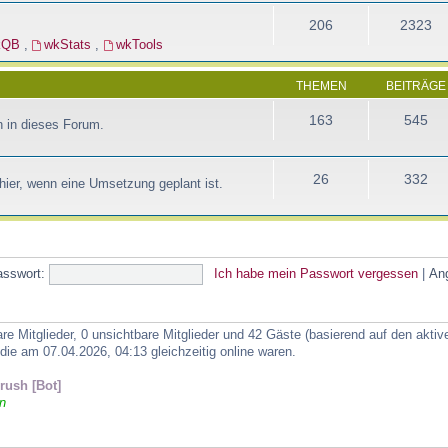
206
2323
kQB
,
wkStats
,
wkTools
THEMEN
BEITRÄGE
163
545
 in dieses Forum.
26
332
ier, wenn eine Umsetzung geplant ist.
asswort:
Ich habe mein Passwort vergessen
|
An
are Mitglieder, 0 unsichtbare Mitglieder und 42 Gäste (basierend auf den akti
ie am 07.04.2026, 04:13 gleichzeitig online waren.
ush [Bot]
n