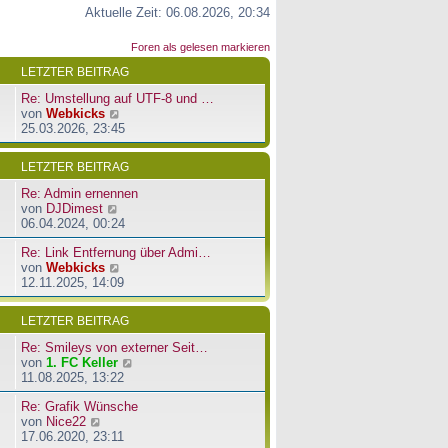
Aktuelle Zeit: 06.08.2026, 20:34
Foren als gelesen markieren
LETZTER BEITRAG
Re: Umstellung auf UTF-8 und …
N
von
Webkicks
e
25.03.2026, 23:45
u
e
LETZTER BEITRAG
s
t
Re: Admin ernennen
e
N
von
DJDimest
r
e
06.04.2024, 00:24
B
u
e
Re: Link Entfernung über Admi…
e
i
N
von
Webkicks
s
t
e
12.11.2025, 14:09
t
r
u
e
a
e
r
LETZTER BEITRAG
g
s
B
t
e
Re: Smileys von externer Seit…
e
i
N
von
1. FC Keller
r
t
e
11.08.2025, 13:22
B
r
u
e
a
Re: Grafik Wünsche
e
i
g
N
von
Nice22
s
t
e
17.06.2020, 23:11
t
r