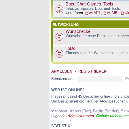
Bots, Chat-Games, Tools
Infos zu Spielen, Bots und Tools.
Unterforen:
wkAPI
,
wkMB
,
w
ENTWICKLUNG
Wunschecke
Wünsche für neue Funktionen gehören
ToDo
Threads aus der Wunschecke landen h
ANMELDEN
•
REGISTRIEREN
Benutzername:
P
WER IST ONLINE?
Insgesamt sind
45
Besucher online :: 3 sichtb
Der Besucherrekord liegt bei
4457
Besuchern, d
Mitglieder:
Ahrefs [Bot]
,
Baidu [Spider]
,
Semr
Legende:
Administratoren
,
Globale Moderatore
STATISTIK