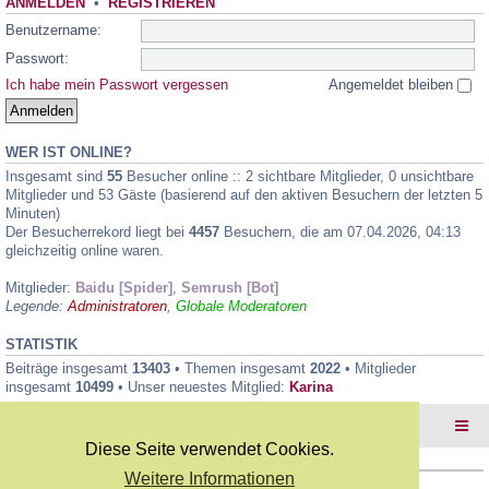
ANMELDEN
•
REGISTRIEREN
Benutzername:
Passwort:
Ich habe mein Passwort vergessen
Angemeldet bleiben
WER IST ONLINE?
Insgesamt sind
55
Besucher online :: 2 sichtbare Mitglieder, 0 unsichtbare
Mitglieder und 53 Gäste (basierend auf den aktiven Besuchern der letzten 5
Minuten)
Der Besucherrekord liegt bei
4457
Besuchern, die am 07.04.2026, 04:13
gleichzeitig online waren.
Mitglieder:
Baidu [Spider]
,
Semrush [Bot]
Legende:
Administratoren
,
Globale Moderatoren
STATISTIK
Beiträge insgesamt
13403
• Themen insgesamt
2022
• Mitglieder
insgesamt
10499
• Unser neuestes Mitglied:
Karina
Foren-Übersicht
Diese Seite verwendet Cookies.
Weitere Informationen