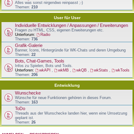
Alles was sonst nirgendwo reinpasst ;-)
Themen:
210
User für User
Individuelle Entwicklungen / Anpassungen / Erweiterungen
Fragen zu HTML, CSS, eigenen Erweiterungen etc.
Unterforum:
Radio
Themen:
736
Grafik-Galerie
Banner, Icons, Hintergründe für WK-Chats und deren Umgebung
Themen:
22
Bots, Chat-Games, Tools
Infos zu Spielen, Bots und Tools.
Unterforen:
wkAPI
,
wkMB
,
wkQB
,
wkStats
,
wkTools
Themen:
206
Entwicklung
Wunschecke
Wünsche für neue Funktionen gehören in dieses Forum.
Themen:
163
ToDo
Threads aus der Wunschecke landen hier, wenn eine Umsetzung
geplant ist.
Themen:
26