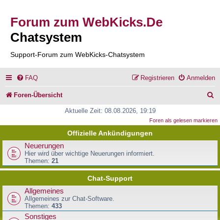
Forum zum WebKicks.De
Chatsystem
Support-Forum zum WebKicks-Chatsystem
FAQ
Registrieren
Anmelden
S
Foren-Übersicht
u
Aktuelle Zeit: 08.08.2026, 19:19
Foren als gelesen markieren
c
Offizielle Ankündigungen
h
Neuerungen
e
Hier wird über wichtige Neuerungen informiert.
Themen:
21
Chat-Support
Allgemeines
Allgemeines zur Chat-Software.
Themen:
433
Sonstiges