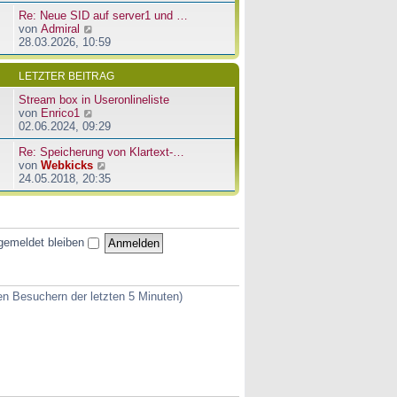
u
e
a
Re: Neue SID auf server1 und …
e
r
g
N
von
Admiral
s
B
e
28.03.2026, 10:59
t
e
u
e
i
e
r
t
LETZTER BEITRAG
s
B
r
t
e
a
Stream box in Useronlineliste
e
i
g
N
von
Enrico1
r
t
e
02.06.2024, 09:29
B
r
u
e
a
Re: Speicherung von Klartext-…
e
i
g
N
von
Webkicks
s
t
e
24.05.2018, 20:35
t
r
u
e
a
e
r
g
s
B
t
e
gemeldet bleiben
e
i
r
t
B
r
e
a
ven Besuchern der letzten 5 Minuten)
i
g
t
r
a
g