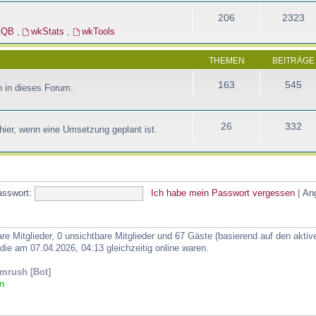
206
2323
kQB
,
wkStats
,
wkTools
THEMEN
BEITRÄGE
163
545
 in dieses Forum.
26
332
ier, wenn eine Umsetzung geplant ist.
asswort:
Ich habe mein Passwort vergessen
|
An
are Mitglieder, 0 unsichtbare Mitglieder und 67 Gäste (basierend auf den akti
ie am 07.04.2026, 04:13 gleichzeitig online waren.
mrush [Bot]
n