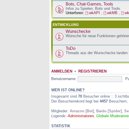
Bots, Chat-Games, Tools
Infos zu Spielen, Bots und Tools.
Unterforen:
wkAPI
,
wkMB
,
w
ENTWICKLUNG
Wunschecke
Wünsche für neue Funktionen gehören
ToDo
Threads aus der Wunschecke landen h
ANMELDEN
•
REGISTRIEREN
Benutzername:
P
WER IST ONLINE?
Insgesamt sind
70
Besucher online :: 3 sichtb
Der Besucherrekord liegt bei
4457
Besuchern, d
Mitglieder:
Amazon [Bot]
,
Baidu [Spider]
,
Se
Legende:
Administratoren
,
Globale Moderatore
STATISTIK