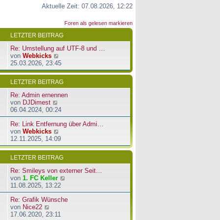
Aktuelle Zeit: 07.08.2026, 12:22
Foren als gelesen markieren
LETZTER BEITRAG
Re: Umstellung auf UTF-8 und …
N
von
Webkicks
e
25.03.2026, 23:45
u
e
LETZTER BEITRAG
s
t
Re: Admin ernennen
e
N
von
DJDimest
r
e
06.04.2024, 00:24
B
u
e
Re: Link Entfernung über Admi…
e
i
N
von
Webkicks
s
t
e
12.11.2025, 14:09
t
r
u
e
a
e
r
LETZTER BEITRAG
g
s
B
t
e
Re: Smileys von externer Seit…
e
i
N
von
1. FC Keller
r
t
e
11.08.2025, 13:22
B
r
u
e
a
Re: Grafik Wünsche
e
i
g
N
von
Nice22
s
t
e
17.06.2020, 23:11
t
r