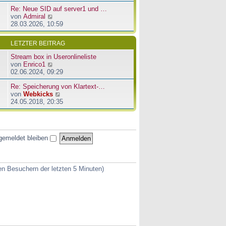
u
e
a
Re: Neue SID auf server1 und …
e
r
g
N
von
Admiral
s
B
e
28.03.2026, 10:59
t
e
u
e
i
e
r
t
LETZTER BEITRAG
s
B
r
t
e
a
Stream box in Useronlineliste
e
i
g
N
von
Enrico1
r
t
e
02.06.2024, 09:29
B
r
u
e
a
Re: Speicherung von Klartext-…
e
i
g
N
von
Webkicks
s
t
e
24.05.2018, 20:35
t
r
u
e
a
e
r
g
s
B
t
e
gemeldet bleiben
e
i
r
t
B
r
e
a
ven Besuchern der letzten 5 Minuten)
i
g
t
r
a
g