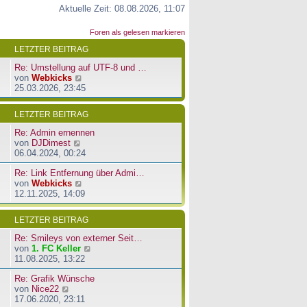
Aktuelle Zeit: 08.08.2026, 11:07
Foren als gelesen markieren
LETZTER BEITRAG
Re: Umstellung auf UTF-8 und …
N
von
Webkicks
e
25.03.2026, 23:45
u
e
LETZTER BEITRAG
s
t
Re: Admin ernennen
e
N
von
DJDimest
r
e
06.04.2024, 00:24
B
u
e
Re: Link Entfernung über Admi…
e
i
N
von
Webkicks
s
t
e
12.11.2025, 14:09
t
r
u
e
a
e
r
LETZTER BEITRAG
g
s
B
t
e
Re: Smileys von externer Seit…
e
i
N
von
1. FC Keller
r
t
e
11.08.2025, 13:22
B
r
u
e
a
Re: Grafik Wünsche
e
i
g
N
von
Nice22
s
t
e
17.06.2020, 23:11
t
r