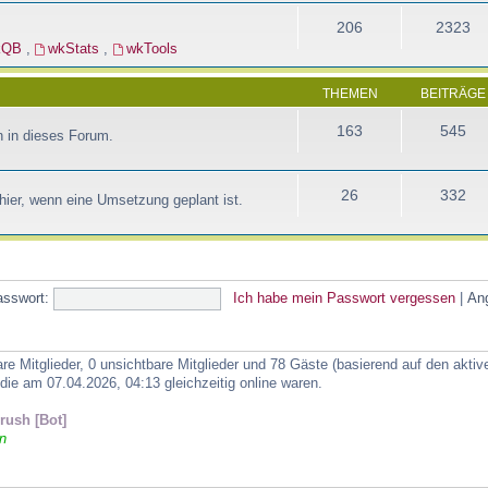
206
2323
kQB
,
wkStats
,
wkTools
THEMEN
BEITRÄGE
163
545
 in dieses Forum.
26
332
ier, wenn eine Umsetzung geplant ist.
asswort:
Ich habe mein Passwort vergessen
|
An
are Mitglieder, 0 unsichtbare Mitglieder und 78 Gäste (basierend auf den akti
ie am 07.04.2026, 04:13 gleichzeitig online waren.
ush [Bot]
n