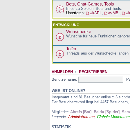
Bots, Chat-Games, Tools
Infos zu Spielen, Bots und Tools.
Unterforen:
wkAPI
,
wkMB
,
w
ENTWICKLUNG
Wunschecke
Wünsche für neue Funktionen gehören
ToDo
Threads aus der Wunschecke landen h
ANMELDEN
•
REGISTRIEREN
Benutzername:
P
WER IST ONLINE?
Insgesamt sind
81
Besucher online :: 3 sichtb
Der Besucherrekord liegt bei
4457
Besuchern, d
Mitglieder:
Ahrefs [Bot]
,
Baidu [Spider]
,
Semr
Legende:
Administratoren
,
Globale Moderatore
STATISTIK