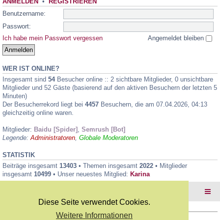
ANMELDEN
•
REGISTRIEREN
Benutzername:
Passwort:
Ich habe mein Passwort vergessen
Angemeldet bleiben
WER IST ONLINE?
Insgesamt sind
54
Besucher online :: 2 sichtbare Mitglieder, 0 unsichtbare
Mitglieder und 52 Gäste (basierend auf den aktiven Besuchern der letzten 5
Minuten)
Der Besucherrekord liegt bei
4457
Besuchern, die am 07.04.2026, 04:13
gleichzeitig online waren.
Mitglieder:
Baidu [Spider]
,
Semrush [Bot]
Legende:
Administratoren
,
Globale Moderatoren
STATISTIK
Beiträge insgesamt
13403
• Themen insgesamt
2022
• Mitglieder
insgesamt
10499
• Unser neuestes Mitglied:
Karina
Foren-Übersicht
Diese Seite verwendet Cookies.
Weitere Informationen