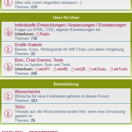
Alles was sonst nirgendwo reinpasst ;-)
Themen:
210
User für User
Individuelle Entwicklungen / Anpassungen / Erweiterungen
Fragen zu HTML, CSS, eigenen Erweiterungen etc.
Unterforum:
Radio
Themen:
736
Grafik-Galerie
Banner, Icons, Hintergründe für WK-Chats und deren Umgebung
Themen:
22
Bots, Chat-Games, Tools
Infos zu Spielen, Bots und Tools.
Unterforen:
wkAPI
,
wkMB
,
wkQB
,
wkStats
,
wkTools
Themen:
206
Entwicklung
Wunschecke
Wünsche für neue Funktionen gehören in dieses Forum.
Themen:
163
ToDo
Threads aus der Wunschecke landen hier, wenn eine Umsetzung
geplant ist.
Themen:
26