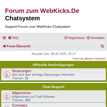
Forum zum WebKicks.De
Chatsystem
Support-Forum zum WebKicks-Chatsystem
FAQ
Registrieren
Anmelden
S
Foren-Übersicht
u
Aktuelle Zeit: 08.08.2026, 23:27
Foren als gelesen markieren
c
Offizielle Ankündigungen
h
Neuerungen
e
Hier wird über wichtige Neuerungen informiert.
Themen:
21
Chat-Support
Allgemeines
Allgemeines zur Chat-Software.
Themen:
433
Sonstiges