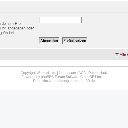
 deinem Profil
ierung angegeben oder
geändert.
Alle
Copyright Webkicks.de |
Impressum
|
AGB
|
Datenschutz
Powered by
phpBB
® Forum Software © phpBB Limited
Deutsche Übersetzung durch
phpBB.de