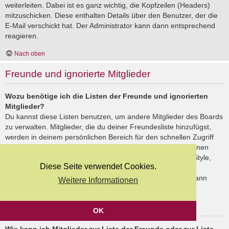
weiterleiten. Dabei ist es ganz wichtig, die Kopfzeilen (Headers)
mitzuschicken. Diese enthalten Details über den Benutzer, der die
E-Mail verschickt hat. Der Administrator kann dann entsprechend
reagieren.
Nach oben
Freunde und ignorierte Mitglieder
Wozu benötige ich die Listen der Freunde und ignorierten
Mitglieder?
Du kannst diese Listen benutzen, um andere Mitglieder des Boards
zu verwalten. Mitglieder, die du deiner Freundesliste hinzufügst,
werden in deinem persönlichen Bereich für den schnellen Zugriff
aufgelistet. Du siehst dort deren Onlinestatus und kannst ihnen
schnell eine Private Nachricht senden. Abhängig von dem Style,
Diese Seite verwendet Cookies.
den du verwendest, können Beiträge deiner Freunde auch
hervorgehoben sein. Wenn du einen Benutzer ignorierst, dann
Weitere Informationen
siehst du seine Beiträge standardmäßig nicht.
Nach oben
OK