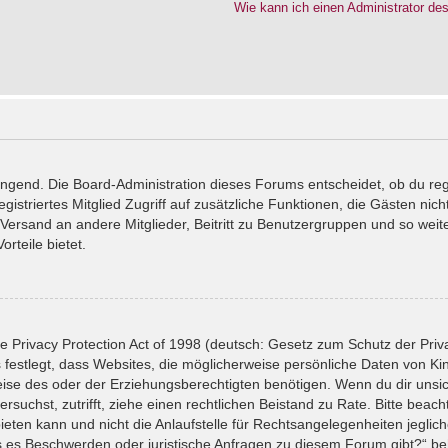
Wie kann ich einen Administrator de
wingend. Die Board-Administration dieses Forums entscheidet, ob du reg
registriertes Mitglied Zugriff auf zusätzliche Funktionen, die Gästen ni
l-Versand an andere Mitglieder, Beitritt zu Benutzergruppen und so wei
orteile bietet.
 Privacy Protection Act of 1998 (deutsch: Gesetz zum Schutz der Priv
 festlegt, dass Websites, die möglicherweise persönliche Daten von Ki
se des oder der Erziehungsberechtigten benötigen. Wenn du dir unsiche
versuchst, zutrifft, ziehe einen rechtlichen Beistand zu Rate. Bitte bea
ten kann und nicht die Anlaufstelle für Rechtsangelegenheiten jeglicher
ls es Beschwerden oder juristische Anfragen zu diesem Forum gibt?“ b