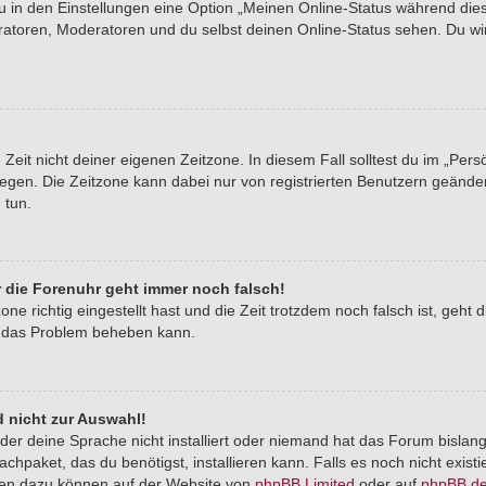
du in den Einstellungen eine Option „Meinen Online-Status während di
tratoren, Moderatoren und du selbst deinen Online-Status sehen. Du wi
Zeit nicht deiner eigenen Zeitzone. In diesem Fall solltest du im „Pers
stlegen. Die Zeitzone kann dabei nur von registrierten Benutzern geände
u tun.
er die Forenuhr geht immer noch falsch!
one richtig eingestellt hast und die Zeit trotzdem noch falsch ist, geht 
er das Problem beheben kann.
 nicht zur Auswahl!
der deine Sprache nicht installiert oder niemand hat das Forum bislang
chpaket, das du benötigst, installieren kann. Falls es noch nicht exist
nen dazu können auf der Website von
phpBB Limited
oder auf
phpBB.d