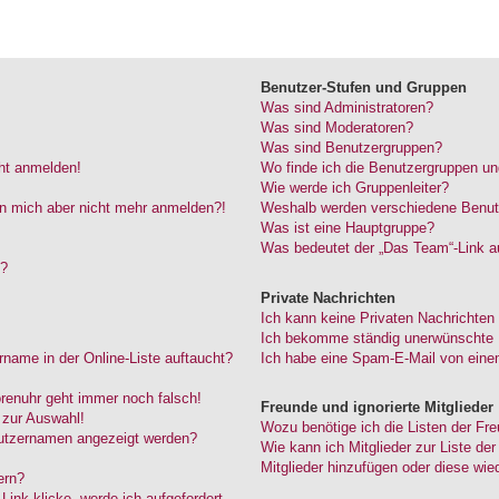
Benutzer-Stufen und Gruppen
Was sind Administratoren?
Was sind Moderatoren?
Was sind Benutzergruppen?
cht anmelden!
Wo finde ich die Benutzergruppen und
Wie werde ich Gruppenleiter?
kann mich aber nicht mehr anmelden?!
Weshalb werden verschiedene Benutze
Was ist eine Hauptgruppe?
Was bedeutet der „Das Team“-Link au
“?
Private Nachrichten
Ich kann keine Privaten Nachrichten
Ich bekomme ständig unerwünschte P
name in der Online-Liste auftaucht?
Ich habe eine Spam-E-Mail von einem
Forenuhr geht immer noch falsch!
Freunde und ignorierte Mitglieder
 zur Auswahl!
Wozu benötige ich die Listen der Fre
nutzernamen angezeigt werden?
Wie kann ich Mitglieder zur Liste der
Mitglieder hinzufügen oder diese wie
ern?
ink klicke, werde ich aufgefordert,