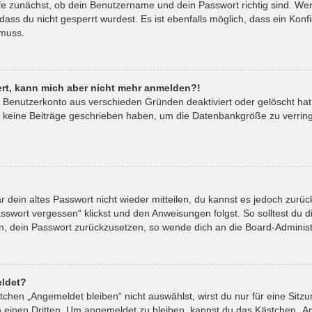
fe zunächst, ob dein Benutzername und dein Passwort richtig sind. Wenn
ass du nicht gesperrt wurdest. Es ist ebenfalls möglich, dass ein Kon
 muss.
riert, kann mich aber nicht mehr anmelden?!
in Benutzerkonto aus verschieden Gründen deaktiviert oder gelöscht ha
t keine Beiträge geschrieben haben, um die Datenbankgröße zu verringe
ar dein altes Passwort nicht wieder mitteilen, du kannst es jedoch zur
sswort vergessen“ klickst und den Anweisungen folgst. So solltest du 
ein, dein Passwort zurückzusetzen, so wende dich an die Board-Administ
ldet?
hen „Angemeldet bleiben“ nicht auswählst, wirst du nur für eine Sitz
 einen Dritten. Um angemeldet zu bleiben, kannst du das Kästchen „