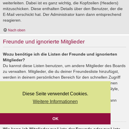
weiterleiten. Dabei ist es ganz wichtig, die Kopfzeilen (Headers)
mitzuschicken. Diese enthalten Details über den Benutzer, der die
E-Mail verschickt hat. Der Administrator kann dann entsprechend
reagieren.
Nach oben
Freunde und ignorierte Mitglieder
Wozu benötige ich die Listen der Freunde und ignorierten
Mitglieder?
Du kannst diese Listen benutzen, um andere Mitglieder des Boards
zu verwalten. Mitglieder, die du deiner Freundesliste hinzufügst,
werden in deinem persönlichen Bereich für den schnellen Zugriff
aufgelistet. Du siehst dort deren Onlinestatus und kannst ihnen
schnell eine Private Nachricht senden. Abhängig von dem Style,
Diese Seite verwendet Cookies.
den du verwendest, können Beiträge deiner Freunde auch
hervorgehoben sein. Wenn du einen Benutzer ignorierst, dann
Weitere Informationen
siehst du seine Beiträge standardmäßig nicht.
Nach oben
OK