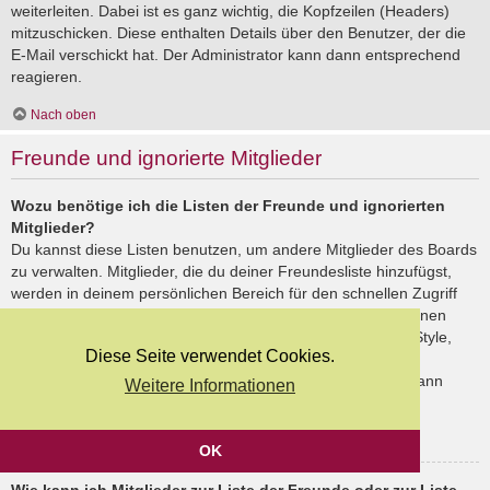
weiterleiten. Dabei ist es ganz wichtig, die Kopfzeilen (Headers)
mitzuschicken. Diese enthalten Details über den Benutzer, der die
E-Mail verschickt hat. Der Administrator kann dann entsprechend
reagieren.
Nach oben
Freunde und ignorierte Mitglieder
Wozu benötige ich die Listen der Freunde und ignorierten
Mitglieder?
Du kannst diese Listen benutzen, um andere Mitglieder des Boards
zu verwalten. Mitglieder, die du deiner Freundesliste hinzufügst,
werden in deinem persönlichen Bereich für den schnellen Zugriff
aufgelistet. Du siehst dort deren Onlinestatus und kannst ihnen
schnell eine Private Nachricht senden. Abhängig von dem Style,
Diese Seite verwendet Cookies.
den du verwendest, können Beiträge deiner Freunde auch
hervorgehoben sein. Wenn du einen Benutzer ignorierst, dann
Weitere Informationen
siehst du seine Beiträge standardmäßig nicht.
Nach oben
OK