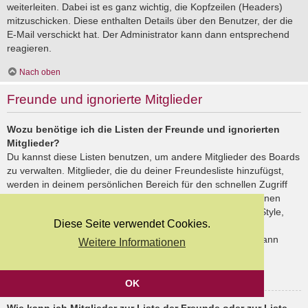
weiterleiten. Dabei ist es ganz wichtig, die Kopfzeilen (Headers)
mitzuschicken. Diese enthalten Details über den Benutzer, der die
E-Mail verschickt hat. Der Administrator kann dann entsprechend
reagieren.
Nach oben
Freunde und ignorierte Mitglieder
Wozu benötige ich die Listen der Freunde und ignorierten
Mitglieder?
Du kannst diese Listen benutzen, um andere Mitglieder des Boards
zu verwalten. Mitglieder, die du deiner Freundesliste hinzufügst,
werden in deinem persönlichen Bereich für den schnellen Zugriff
aufgelistet. Du siehst dort deren Onlinestatus und kannst ihnen
schnell eine Private Nachricht senden. Abhängig von dem Style,
Diese Seite verwendet Cookies.
den du verwendest, können Beiträge deiner Freunde auch
hervorgehoben sein. Wenn du einen Benutzer ignorierst, dann
Weitere Informationen
siehst du seine Beiträge standardmäßig nicht.
Nach oben
OK