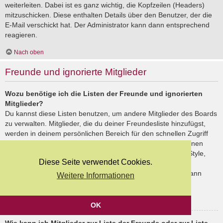
weiterleiten. Dabei ist es ganz wichtig, die Kopfzeilen (Headers)
mitzuschicken. Diese enthalten Details über den Benutzer, der die
E-Mail verschickt hat. Der Administrator kann dann entsprechend
reagieren.
Nach oben
Freunde und ignorierte Mitglieder
Wozu benötige ich die Listen der Freunde und ignorierten
Mitglieder?
Du kannst diese Listen benutzen, um andere Mitglieder des Boards
zu verwalten. Mitglieder, die du deiner Freundesliste hinzufügst,
werden in deinem persönlichen Bereich für den schnellen Zugriff
aufgelistet. Du siehst dort deren Onlinestatus und kannst ihnen
schnell eine Private Nachricht senden. Abhängig von dem Style,
Diese Seite verwendet Cookies.
den du verwendest, können Beiträge deiner Freunde auch
hervorgehoben sein. Wenn du einen Benutzer ignorierst, dann
Weitere Informationen
siehst du seine Beiträge standardmäßig nicht.
Nach oben
OK