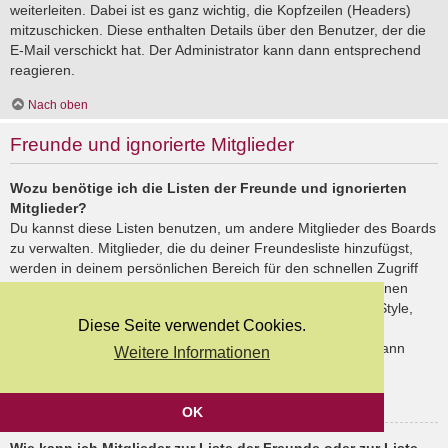
weiterleiten. Dabei ist es ganz wichtig, die Kopfzeilen (Headers)
mitzuschicken. Diese enthalten Details über den Benutzer, der die
E-Mail verschickt hat. Der Administrator kann dann entsprechend
reagieren.
Nach oben
Freunde und ignorierte Mitglieder
Wozu benötige ich die Listen der Freunde und ignorierten
Mitglieder?
Du kannst diese Listen benutzen, um andere Mitglieder des Boards
zu verwalten. Mitglieder, die du deiner Freundesliste hinzufügst,
werden in deinem persönlichen Bereich für den schnellen Zugriff
aufgelistet. Du siehst dort deren Onlinestatus und kannst ihnen
schnell eine Private Nachricht senden. Abhängig von dem Style,
Diese Seite verwendet Cookies.
den du verwendest, können Beiträge deiner Freunde auch
hervorgehoben sein. Wenn du einen Benutzer ignorierst, dann
Weitere Informationen
siehst du seine Beiträge standardmäßig nicht.
Nach oben
OK