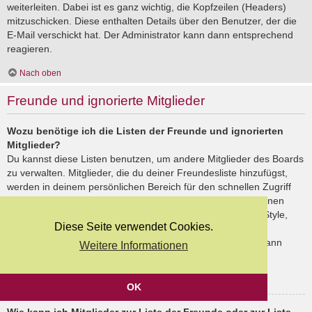
weiterleiten. Dabei ist es ganz wichtig, die Kopfzeilen (Headers)
mitzuschicken. Diese enthalten Details über den Benutzer, der die
E-Mail verschickt hat. Der Administrator kann dann entsprechend
reagieren.
Nach oben
Freunde und ignorierte Mitglieder
Wozu benötige ich die Listen der Freunde und ignorierten
Mitglieder?
Du kannst diese Listen benutzen, um andere Mitglieder des Boards
zu verwalten. Mitglieder, die du deiner Freundesliste hinzufügst,
werden in deinem persönlichen Bereich für den schnellen Zugriff
aufgelistet. Du siehst dort deren Onlinestatus und kannst ihnen
schnell eine Private Nachricht senden. Abhängig von dem Style,
Diese Seite verwendet Cookies.
den du verwendest, können Beiträge deiner Freunde auch
hervorgehoben sein. Wenn du einen Benutzer ignorierst, dann
Weitere Informationen
siehst du seine Beiträge standardmäßig nicht.
Nach oben
OK