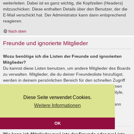
weiterleiten. Dabei ist es ganz wichtig, die Kopfzeilen (Headers)
mitzuschicken. Diese enthalten Details über den Benutzer, der die
E-Mail verschickt hat. Der Administrator kann dann entsprechend
reagieren.
Nach oben
Freunde und ignorierte Mitglieder
Wozu benötige ich die Listen der Freunde und ignorierten
Mitglieder?
Du kannst diese Listen benutzen, um andere Mitglieder des Boards
zu verwalten. Mitglieder, die du deiner Freundesliste hinzufügst,
werden in deinem persönlichen Bereich für den schnellen Zugriff
aufgelistet. Du siehst dort deren Onlinestatus und kannst ihnen
schnell eine Private Nachricht senden. Abhängig von dem Style,
Diese Seite verwendet Cookies.
den du verwendest, können Beiträge deiner Freunde auch
hervorgehoben sein. Wenn du einen Benutzer ignorierst, dann
Weitere Informationen
siehst du seine Beiträge standardmäßig nicht.
Nach oben
OK